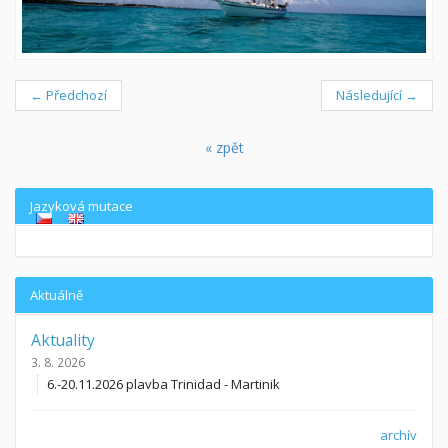
← Předchozí
Následující →
« zpět
Jazyková mutace
Aktuálně
Aktuality
3. 8. 2026
6.-20.11.2026 plavba Trinidad - Martinik
archív