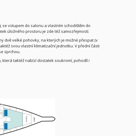
cm), se vstupem do salonu a vlastním schodištěm do
atek úložného prostoru je zde též samozřejmostí.
ěny dvě velké pohovky, na kterých je možné přespat (v
aktéž svou vlastní klimatizační jednotku. V přední části
se sprchou.
která taktéž nabízí dostatek soukromí, pohodlí i