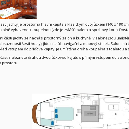
části jachty je prostorná hlavní kajuta s klasickým dvojlůžkem (140 x 190 
 a plně vybavenou koupelnou (zde je zvlášť toaleta a sprchový kout). Dost
lní části jachty se nachází prostorný salon a kuchyně. V saloně jsou umíst
bsazenosti šesti hosty), jídelní stůl, navigační a mapový stolek. Salon má t
před vstupem do příďové kajuty, je umístěna druhá koupelna s toaletou a 
 části naleznete druhou dvoulůžkovou kajutu s přímým vstupem do salonu, 
 prostoru.