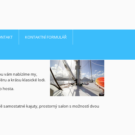
ONTAKT
KONTAKTNÍ FORMULÁŘ
erou vám nabízíme my,
ru a krásu klasické lodi.
o hosta.
zí dvě samostatné kajuty, prostorný salon s možností dvou