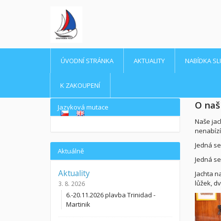
ÚVODNÍ STRÁNKA
AKTUALITY
NABÍDKA SL
K ZAKOUPENÍ
O naš
Jazyková mutace
Naše jac
nenabízí
Jedná se
Aktuálně
Jedná se 
Aktuality
Jachta na
lůžek, d
3. 8. 2026
6.-20.11.2026 plavba Trinidad -
Martinik