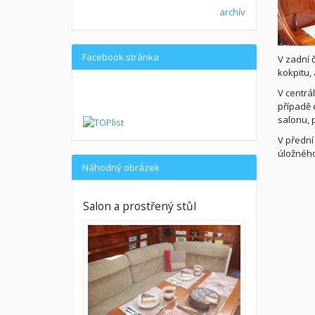
archív
Facebook stránka
V zadní 
kokpitu,
V centrá
případě o
salonu, 
V přední
úložného
Náhodný obrázek
Salon a prostřený stůl