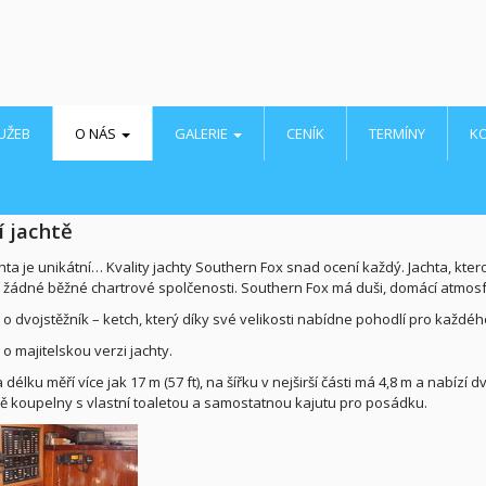
UŽEB
O NÁS
GALERIE
CENÍK
TERMÍNY
K
í jachtě
hta je unikátní… Kvality jachty Southern Fox snad ocení každý. Jachta, kt
 žádné běžné chartrové spolčenosti. Southern Fox má duši, domácí atmosfé
 o dvojstěžník – ketch, který díky své velikosti nabídne pohodlí pro každéh
o majitelskou verzi jachty.
 délku měří více jak 17 m (57 ft), na šířku v nejširší části má 4,8 m a nabí
vě koupelny s vlastní toaletou a samostatnou kajutu pro posádku.