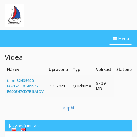
Menu
Videa
Název
Upraveno
Typ
Velikost
Staženo
trim.B2439620-
97,29
E631-4C2C-8954-
7. 4. 2021
Quicktime
MB
E600E470D7B6.MOV
« zpět
Jazyková mutace